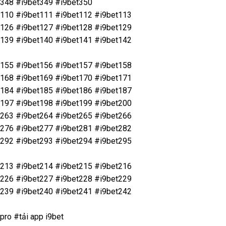
t348 #i9bet349 #i9bet350
t110 #i9bet111 #i9bet112 #i9bet113
t126 #i9bet127 #i9bet128 #i9bet129
t139 #i9bet140 #i9bet141 #i9bet142
t155 #i9bet156 #i9bet157 #i9bet158
t168 #i9bet169 #i9bet170 #i9bet171
t184 #i9bet185 #i9bet186 #i9bet187
t197 #i9bet198 #i9bet199 #i9bet200
t263 #i9bet264 #i9bet265 #i9bet266
t276 #i9bet277 #i9bet281 #i9bet282
t292 #i9bet293 #i9bet294 #i9bet295
t213 #i9bet214 #i9bet215 #i9bet216
t226 #i9bet227 #i9bet228 #i9bet229
t239 #i9bet240 #i9bet241 #i9bet242
pro #tải app i9bet