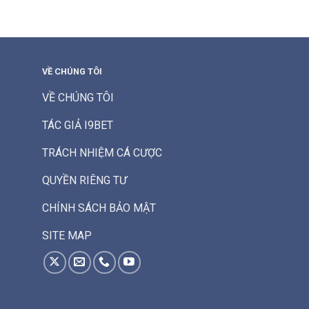
VỀ CHÚNG TÔI
VỀ CHÚNG TÔI
TÁC GIẢ I9BET
TRÁCH NHIỆM CÁ CƯỢC
QUYỀN RIÊNG TƯ
CHÍNH SÁCH BẢO MẬT
SITE MAP