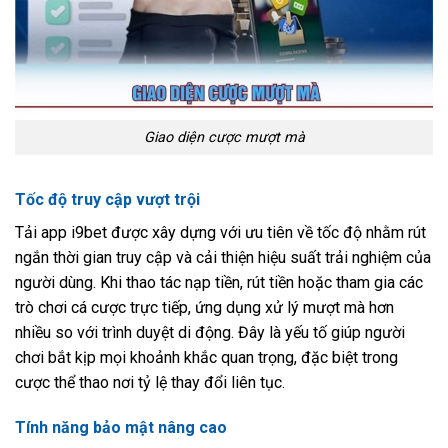
Giao diện cược mượt mà
Tốc độ truy cập vượt trội
Tải app i9bet được xây dựng với ưu tiên về tốc độ nhằm rút
ngắn thời gian truy cập và cải thiện hiệu suất trải nghiệm của
người dùng. Khi thao tác nạp tiền, rút tiền hoặc tham gia các
trò chơi cá cược trực tiếp, ứng dụng xử lý mượt mà hơn
nhiều so với trình duyệt di động. Đây là yếu tố giúp người
chơi bắt kịp mọi khoảnh khắc quan trọng, đặc biệt trong
cược thể thao nơi tỷ lệ thay đổi liên tục.
Tính năng bảo mật nâng cao