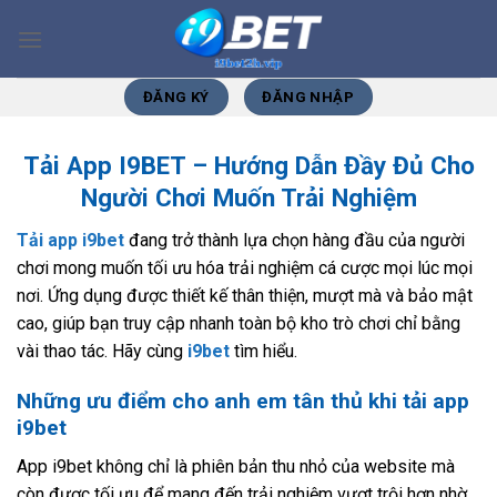
Bỏ
qua
nội
dung
ĐĂNG KÝ
ĐĂNG NHẬP
Tải App I9BET – Hướng Dẫn Đầy Đủ Cho
Người Chơi Muốn Trải Nghiệm
Tải app i9bet
đang trở thành lựa chọn hàng đầu của người
chơi mong muốn tối ưu hóa trải nghiệm cá cược mọi lúc mọi
nơi. Ứng dụng được thiết kế thân thiện, mượt mà và bảo mật
cao, giúp bạn truy cập nhanh toàn bộ kho trò chơi chỉ bằng
vài thao tác. Hãy cùng
i9bet
tìm hiểu.
Những ưu điểm cho anh em tân thủ khi tải app
i9bet
App i9bet không chỉ là phiên bản thu nhỏ của website mà
còn được tối ưu để mang đến trải nghiệm vượt trội hơn nhờ