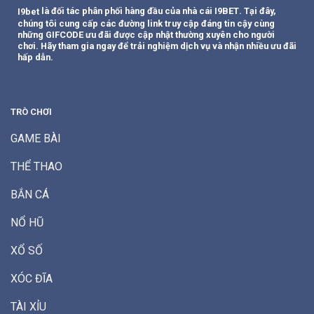
I9bet
là đối tác phân phối hàng đầu của nhà cái
I9BET
. Tại đây,
chúng tôi cung cấp các đường link truy cập đáng tin cậy cùng
những GIFCODE ưu đãi được cập nhật thường xuyên cho người
chơi. Hãy tham gia ngay để trải nghiệm dịch vụ và nhận nhiều ưu đãi
hấp dẫn.
TRÒ CHƠI
GAME BÀI
THỂ THAO
BẮN CÁ
NỔ HŨ
XỔ SỐ
XÓC ĐĨA
TÀI XỈU