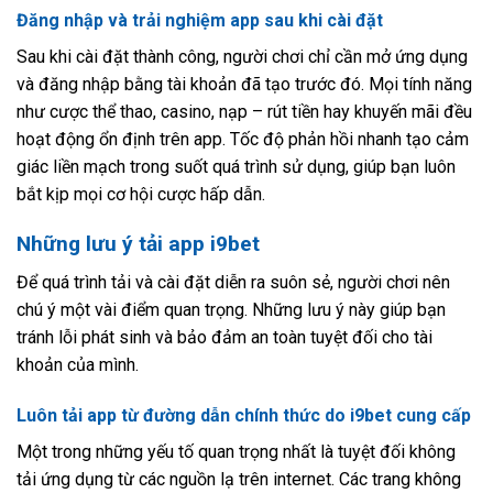
Đăng nhập và trải nghiệm app sau khi cài đặt
Sau khi cài đặt thành công, người chơi chỉ cần mở ứng dụng
và đăng nhập bằng tài khoản đã tạo trước đó. Mọi tính năng
như cược thể thao, casino, nạp – rút tiền hay khuyến mãi đều
hoạt động ổn định trên app. Tốc độ phản hồi nhanh tạo cảm
giác liền mạch trong suốt quá trình sử dụng, giúp bạn luôn
bắt kịp mọi cơ hội cược hấp dẫn.
Những lưu ý tải app i9bet
Để quá trình tải và cài đặt diễn ra suôn sẻ, người chơi nên
chú ý một vài điểm quan trọng. Những lưu ý này giúp bạn
tránh lỗi phát sinh và bảo đảm an toàn tuyệt đối cho tài
khoản của mình.
Luôn tải app từ đường dẫn chính thức do i9bet cung cấp
Một trong những yếu tố quan trọng nhất là tuyệt đối không
tải ứng dụng từ các nguồn lạ trên internet. Các trang không