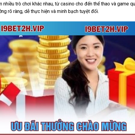
m nhiều trò chơi khác nhau, từ casino cho đến thể thao và game 
ng rõ ràng, dễ thực hiện và minh bạch tuyệt đối.