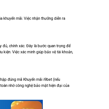
ia khuyến mãi. Việc nhận thưởng diễn ra
y đủ, chính xác. Đây là bước quan trọng để
 kiện. Việc xác minh giúp bảo vệ tài khoản,
u nhập đúng mã Khuyến mãi i9bet (nếu
 toàn nhờ công nghệ bảo mật hiện đại của