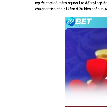
người chơi có thêm nguồn lực để trải nghiệ
chương trình còn đi kèm điều kiện nhận thưở