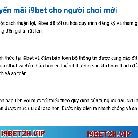
ến mãi i9bet cho người chơi mới
t cách thuận lợi, i9bet đã tối ưu hóa quy trình đăng ký và tham g
 đến giá trị rất lớn.
ính thức tại i9bet và đảm bảo toàn bộ thông tin được cung cấp đầ
i i9bet và đảm bảo bạn có thể rút thưởng sau khi hoàn thành điều
h và an toàn.
cần nạp tiền với mức tối thiểu theo quy định của từng ưu đãi. Nế
hận được mức ưu đãi cao hơn. Bước này diễn ra nhanh chóng và an