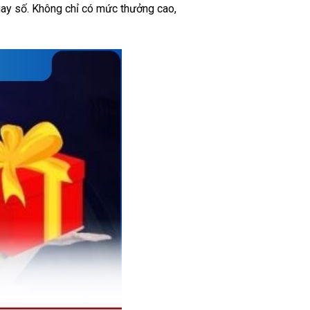
quay số. Không chỉ có mức thưởng cao,