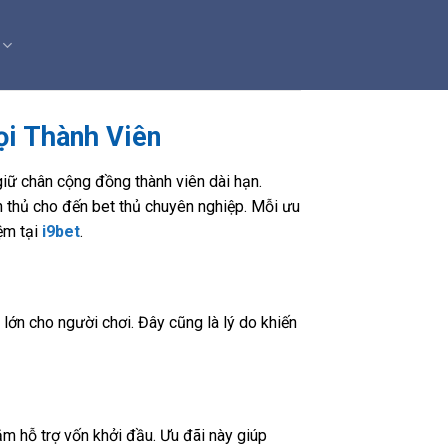
i Thành Viên
giữ chân cộng đồng thành viên dài hạn.
n thủ cho đến bet thủ chuyên nghiệp. Mỗi ưu
iệm tại
i9bet
.
lớn cho người chơi. Đây cũng là lý do khiến
m hỗ trợ vốn khởi đầu. Ưu đãi này giúp