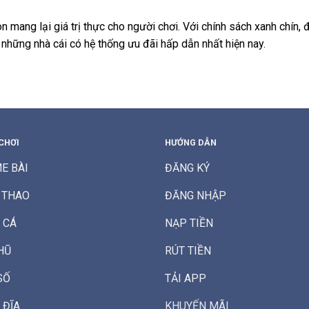
 mang lại giá trị thực cho người chơi. Với chính sách xanh chín, 
những nhà cái có hệ thống ưu đãi hấp dẫn nhất hiện nay.
CHƠI
HƯỚNG DẪN
E BÀI
ĐĂNG KÝ
 THAO
ĐĂNG NHẬP
 CÁ
NẠP TIỀN
HŨ
RÚT TIỀN
SỐ
TẢI APP
 ĐĨA
KHUYẾN MÃI