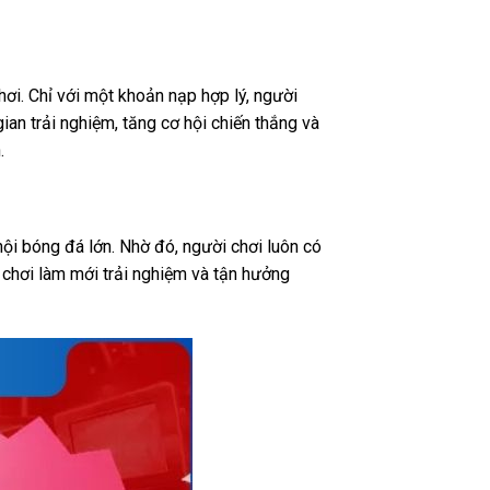
ơi. Chỉ với một khoản nạp hợp lý, người
an trải nghiệm, tăng cơ hội chiến thắng và
.
hội bóng đá lớn. Nhờ đó, người chơi luôn có
 chơi làm mới trải nghiệm và tận hưởng