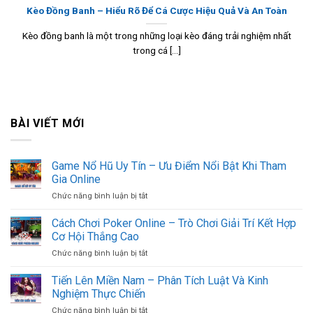
Kèo Đồng Banh – Hiểu Rõ Để Cá Cược Hiệu Quả Và An Toàn
Kèo đồng banh là một trong những loại kèo đáng trải nghiệm nhất
trong cá [...]
BÀI VIẾT MỚI
Game Nổ Hũ Uy Tín – Ưu Điểm Nổi Bật Khi Tham
Gia Online
ở
Chức năng bình luận bị tắt
Game
Nổ
Cách Chơi Poker Online – Trò Chơi Giải Trí Kết Hợp
Hũ
Cơ Hội Thắng Cao
Uy
ở
Chức năng bình luận bị tắt
Tín
Cách
–
Chơi
Tiến Lên Miền Nam – Phân Tích Luật Và Kinh
Ưu
Poker
Điểm
Nghiệm Thực Chiến
Online
Nổi
ở
Chức năng bình luận bị tắt
–