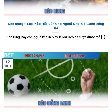
Kèo Rung – Loại Kèo Hấp Dẫn Cho Người Chơi Cá Cược Bóng
Đá
Kèo rung, hay còn gọi là kèo in-play, là loại kèo cá cược được mở [...]
12
Th12