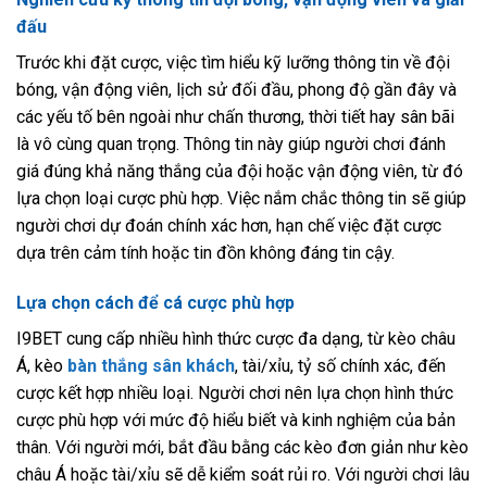
đấu
Trước khi đặt cược, việc tìm hiểu kỹ lưỡng thông tin về đội
bóng, vận động viên, lịch sử đối đầu, phong độ gần đây và
các yếu tố bên ngoài như chấn thương, thời tiết hay sân bãi
là vô cùng quan trọng. Thông tin này giúp người chơi đánh
giá đúng khả năng thắng của đội hoặc vận động viên, từ đó
lựa chọn loại cược phù hợp. Việc nắm chắc thông tin sẽ giúp
người chơi dự đoán chính xác hơn, hạn chế việc đặt cược
dựa trên cảm tính hoặc tin đồn không đáng tin cậy.
Lựa chọn cách để cá cược phù hợp
I9BET cung cấp nhiều hình thức cược đa dạng, từ kèo châu
Á, kèo
bàn thắng sân khách
, tài/xỉu, tỷ số chính xác, đến
cược kết hợp nhiều loại. Người chơi nên lựa chọn hình thức
cược phù hợp với mức độ hiểu biết và kinh nghiệm của bản
thân. Với người mới, bắt đầu bằng các kèo đơn giản như kèo
châu Á hoặc tài/xỉu sẽ dễ kiểm soát rủi ro. Với người chơi lâu