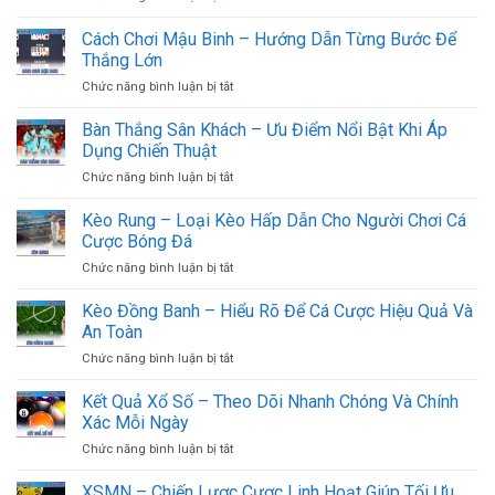
Bật
Tiến
Trò
Khi
Lên
Cách Chơi Mậu Binh – Hướng Dẫn Từng Bước Để
Chơi
Tham
Miền
Giải
Thắng Lớn
Gia
Nam
Trí
Online
ở
Chức năng bình luận bị tắt
–
Kết
Cách
Phân
Hợp
Chơi
Bàn Thắng Sân Khách – Ưu Điểm Nổi Bật Khi Áp
Tích
Cơ
Mậu
Luật
Dụng Chiến Thuật
Hội
Binh
Và
Thắng
ở
Chức năng bình luận bị tắt
–
Kinh
Cao
Bàn
Hướng
Nghiệm
Thắng
Kèo Rung – Loại Kèo Hấp Dẫn Cho Người Chơi Cá
Dẫn
Thực
Sân
Từng
Cược Bóng Đá
Chiến
Khách
Bước
ở
Chức năng bình luận bị tắt
–
Để
Kèo
Ưu
Thắng
Rung
Kèo Đồng Banh – Hiểu Rõ Để Cá Cược Hiệu Quả Và
Điểm
Lớn
–
Nổi
An Toàn
Loại
Bật
ở
Chức năng bình luận bị tắt
Kèo
Khi
Kèo
Hấp
Áp
Đồng
Kết Quả Xổ Số – Theo Dõi Nhanh Chóng Và Chính
Dẫn
Dụng
Banh
Cho
Xác Mỗi Ngày
Chiến
–
Người
Thuật
ở
Chức năng bình luận bị tắt
Hiểu
Chơi
Kết
Rõ
Cá
Quả
XSMN – Chiến Lược Cược Linh Hoạt Giúp Tối Ưu
Để
Cược