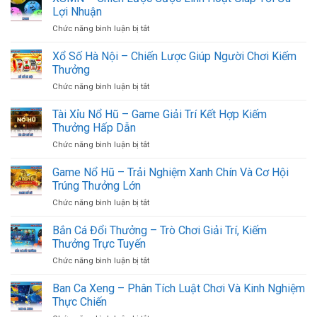
Xổ
Cá
Lợi Nhuận
Bóng
Số
Cược
Đá
ở
Chức năng bình luận bị tắt
–
Hiệu
XSMN
Theo
Quả
–
Xổ Số Hà Nội – Chiến Lược Giúp Người Chơi Kiếm
Dõi
Và
Chiến
Nhanh
Thưởng
An
Lược
Chóng
Toàn
ở
Chức năng bình luận bị tắt
Cược
Và
Xổ
Linh
Chính
Số
Tài Xỉu Nổ Hũ – Game Giải Trí Kết Hợp Kiếm
Hoạt
Xác
Hà
Giúp
Thưởng Hấp Dẫn
Mỗi
Nội
Tối
Ngày
ở
Chức năng bình luận bị tắt
–
Ưu
Tài
Chiến
Lợi
Xỉu
Game Nổ Hũ – Trải Nghiệm Xanh Chín Và Cơ Hội
Lược
Nhuận
Nổ
Giúp
Trúng Thưởng Lớn
Hũ
Người
ở
Chức năng bình luận bị tắt
–
Chơi
Game
Game
Kiếm
Nổ
Bắn Cá Đổi Thưởng – Trò Chơi Giải Trí, Kiếm
Giải
Thưởng
Hũ
Trí
Thưởng Trực Tuyến
–
Kết
ở
Chức năng bình luận bị tắt
Trải
Hợp
Bắn
Nghiệm
Kiếm
Cá
Ban Ca Xeng – Phân Tích Luật Chơi Và Kinh Nghiệm
Xanh
Thưởng
Đổi
Chín
Thực Chiến
Hấp
Thưởng
Và
Dẫn