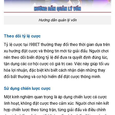
Hướng dẫn quản lý vốn
Theo dõi tỷ lệ cược
Tỷ lệ cược tại I9BET thường thay đổi theo thời gian dựa trên
xu hướng đặt cược và thông tin mới từ giải đấu. Người chơi
nên theo dõi biến động tỷ lệ để đưa ra quyết định đúng lúc,
tận dụng các cơ hội cược có giá trị cao. Việc này giúp tối ưu
hóa lợi nhuận, đặc biệt khi biết cách nhận diện những thay
đổi bất thường và cơ hội hiếm để đặt cược thông minh.
Sử dụng chiến lược cược
Một kinh nghiệm quan trọng là áp dụng chiến lược cá cược
linh hoạt, không đặt cược theo cảm xúc. Người chơi nên kết
hợp chiến lược theo từng trận, từng giải đấu và điều chỉnh