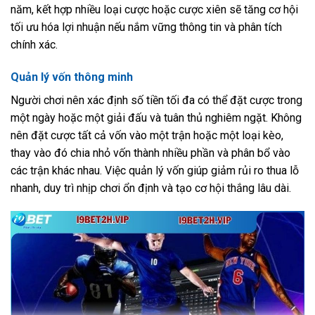
năm, kết hợp nhiều loại cược hoặc cược xiên sẽ tăng cơ hội
tối ưu hóa lợi nhuận nếu nắm vững thông tin và phân tích
chính xác.
Quản lý vốn thông minh
Người chơi nên xác định số tiền tối đa có thể đặt cược trong
một ngày hoặc một giải đấu và tuân thủ nghiêm ngặt. Không
nên đặt cược tất cả vốn vào một trận hoặc một loại kèo,
thay vào đó chia nhỏ vốn thành nhiều phần và phân bổ vào
các trận khác nhau. Việc quản lý vốn giúp giảm rủi ro thua lỗ
nhanh, duy trì nhịp chơi ổn định và tạo cơ hội thắng lâu dài.