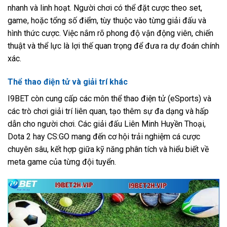
nhanh và linh hoạt. Người chơi có thể đặt cược theo set,
game, hoặc tổng số điểm, tùy thuộc vào từng giải đấu và
hình thức cược. Việc nắm rõ phong độ vận động viên, chiến
thuật và thể lực là lợi thế quan trọng để đưa ra dự đoán chính
xác.
Thể thao điện tử và giải trí khác
I9BET còn cung cấp các môn thể thao điện tử (eSports) và
các trò chơi giải trí liên quan, tạo thêm sự đa dạng và hấp
dẫn cho người chơi. Các giải đấu Liên Minh Huyền Thoại,
Dota 2 hay CS:GO mang đến cơ hội trải nghiệm cá cược
chuyên sâu, kết hợp giữa kỹ năng phân tích và hiểu biết về
meta game của từng đội tuyển.